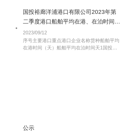
国投裕廊洋浦港口有限公司2023年第
二季度港口船舶平均在港、在泊时间公
示
2023/09/12
序号主要港口重点港口企业名称货种船舶平均
在港时间（天）船舶平均在泊时间天1国投裕
廊洋浦港口有限公司煤船1.951.502国投裕廊洋
浦港口有限公司矿船1.381.223国投裕廊洋浦港
口有限公司粮食5.723.28备注。
公示