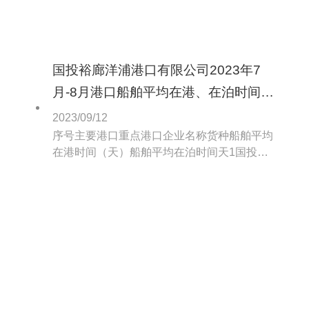
国投裕廊洋浦港口有限公司2023年7
月-8月港口船舶平均在港、在泊时间公
示
2023/09/12
序号主要港口重点港口企业名称货种船舶平均
在港时间（天）船舶平均在泊时间天1国投裕
廊洋浦港口有限公司煤船3.282.852国投裕廊洋
浦港口有限公司矿船2.061.263国投裕廊洋浦港
口有限公司粮食4.293.50备注。