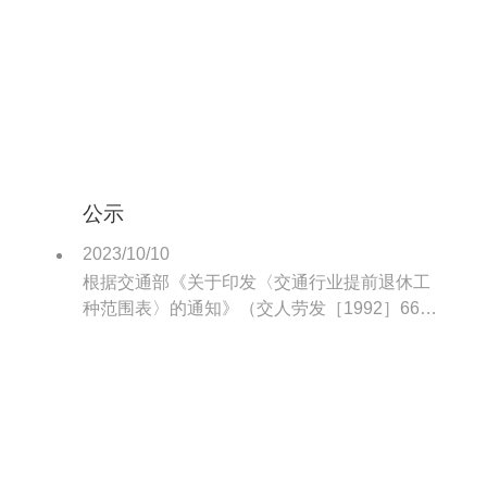
公示
2023/10/10
根据交通部《关于印发〈交通行业提前退休工
种范围表〉的通知》（交人劳发［1992］663
号）的精神，我港属于提前退休工种主要有内
燃装卸机械司机、拖轮船员、电动装卸司机、
汽车驾驶员等特殊工种。