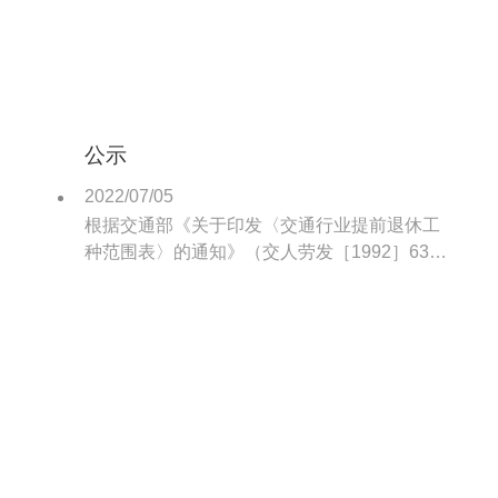
公示
2022/07/05
根据交通部《关于印发〈交通行业提前退休工
种范围表〉的通知》（交人劳发［1992］633
号）的精神，我港属于提前退休工种主要有内
燃装卸机械司机、拖轮船员、电动装卸司机、
汽车驾驶员等特殊工种。