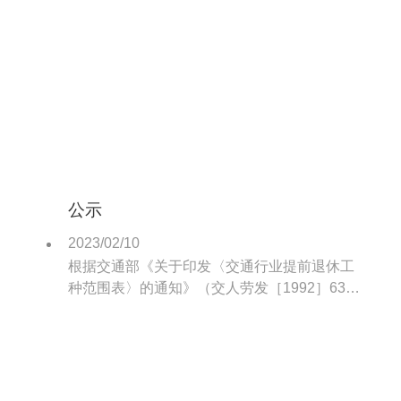
有内燃装卸机械司机、拖轮船员、电动装卸司
机、汽车驾驶员等特殊工种。
公示
2023/02/10
根据交通部《关于印发〈交通行业提前退休工
种范围表〉的通知》（交人劳发［1992］633
号）的精神，我港属于提前退休工种主要有内
燃装卸机械司机、拖轮船员、电动装卸司机、
汽车驾驶员等特殊工种。