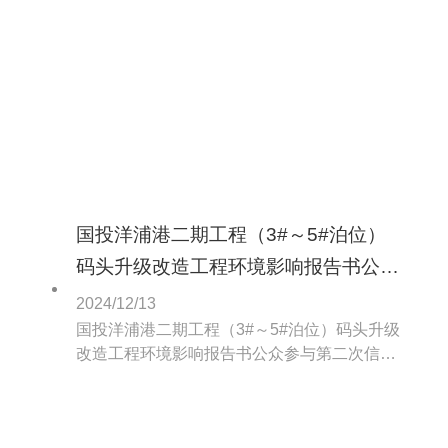
地址海南省儋州市洋浦港项目性质新建£改建R
扩建£技术改造£技术引进£项目负责人李云程
联系电话18876110633公示信息类别职业病危
害预评价R职业病防护设施设计£控制效果评价
与职业病防护设施验收£评价报告编制单位或
职业病防护设施设计单位交通运输部水运科学
研究所联系人及联系
国投洋浦港二期工程（3#～5#泊位）
码头升级改造工程环境影响报告书公众
参与第二次信息公示
2024/12/13
国投洋浦港二期工程（3#～5#泊位）码头升级
改造工程环境影响报告书公众参与第二次信息
公示根据《中华人民共和国环境影响评价
法》、《环境影响评价公众参与办法》（生态
环境部令第4号）的相关要求。