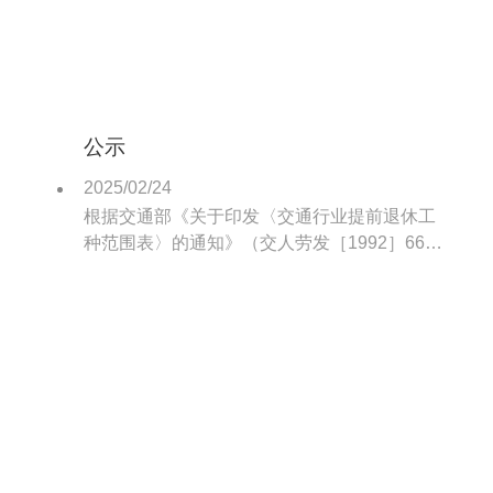
公示
2025/02/24
根据交通部《关于印发〈交通行业提前退休工
种范围表〉的通知》（交人劳发［1992］663
号）的精神，我港属于提前退休工种主要有内
燃装卸机械司机、拖轮船员、电动装卸司机、
汽车驾驶员等特殊工种。