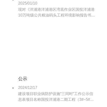
价报批前公示
2025/01/10
现对《洋浦港洋浦港区湾底作业区国投洋浦港
10万吨级公共粮油码头工程环境影响报告书》
进行报批前公示，拟建一个10万吨级公共粮油
泊位、港内粮油输运系统及生产调度中心。
公示
2024/12/17
建设项目职业病防护设施“三同时”工作公示信
息表项目名称国投洋浦港二期工程（3#~5#泊
位）码头升级改造工程职业病危害预评价项目