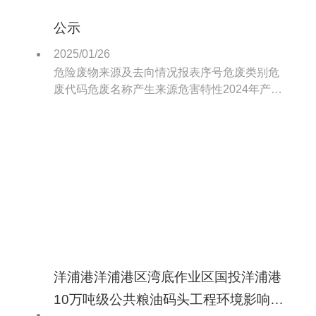
公示
2025/01/26
危险废物来源及去向情况报表序号危废类别危
废代码危废名称产生来源危害特性2024年产生
量（t）2024年处置量（t）处置方式处置单位
1HW0890021408废矿物油设备设施维保T。
洋浦港洋浦港区湾底作业区国投洋浦港
10万吨级公共粮油码头工程环境影响评