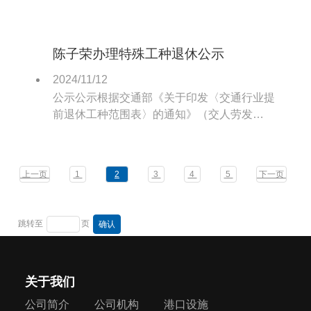
陈子荣办理特殊工种退休公示
2024/11/12
公示公示根据交通部《关于印发〈交通行业提
前退休工种范围表〉的通知》（交人劳发
［1992］663号）的精神。
上一页
1
2
3
4
5
下一页
跳转至
页
关于我们
公司简介
公司机构
港口设施