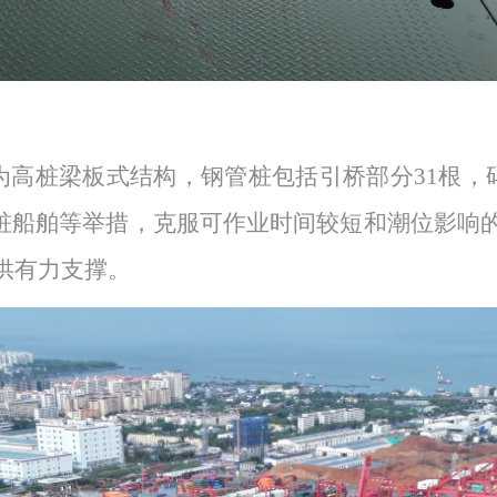
构为高桩梁板式结构，钢管桩包括引桥部分31根，
配运桩船舶等举措，克服可作业时间较短
和潮位影响
供有力支撑。