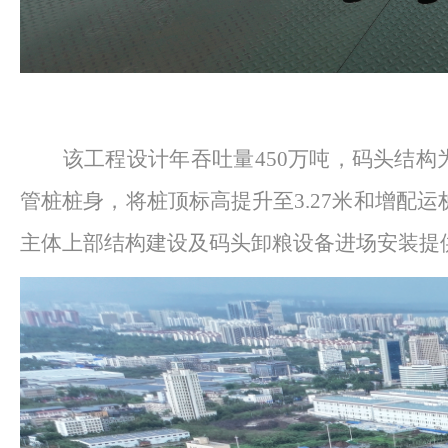
该工程设计年吞吐量
450万吨，码头结
管桩桩身，将桩顶标高提升至
3.27米和增
主体
上部
结构建设及码头
卸粮
设备进场安装提