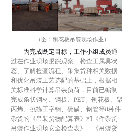
（图：刨花板吊装现场作业）
为完成既定目标，工作小组成员
通
过在作业现场跟踪观察、检查工属具状
态、了解检查流程、
采集货种相关数据
和优化吊装工艺选配的基础上，根据相
关标准科学计算吊装负荷，目前已编制
完成
条状钢材、钢板、
PET
、刨花板、聚
丙烯、挑拣工字钢、硫磺、钢管等
8
种件
杂货
的
《吊装货物配算表》和《件杂货
吊装作业现场安全检查表》。《吊装货